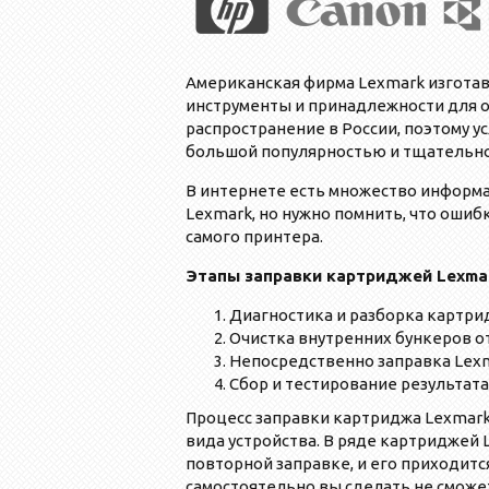
Американская фирма Lexmark изготав
инструменты и принадлежности для о
распространение в России, поэтому у
большой популярностью и тщательно 
В интернете есть множество информ
Lexmark, но нужно помнить, что ошиб
самого принтера.
Этапы заправки картриджей Lexma
Диагностика и разборка картри
Очистка внутренних бункеров от
Непосредственно заправка Lexm
Сбор и тестирование результата
Процесс заправки картриджа Lexmark 
вида устройства. В ряде картриджей
повторной заправке, и его приходитс
самостоятельно вы сделать не сможе