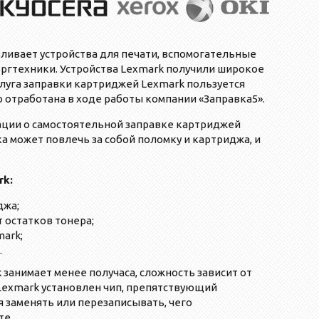
ливает устройства для печати, вспомогательные
ргтехники. Устройства Lexmark получили широкое
слуга заправки картриджей Lexmark пользуется
отработана в ходе работы компании «Заправка5».
ации о самостоятельной заправке картриджей
ка может повлечь за собой поломку и картриджа, и
rk:
джа;
 остатков тонера;
ark;
.
занимает менее получаса, сложность зависит от
 Lexmark установлен чип, препятствующий
я заменять или перезаписывать, чего
те.