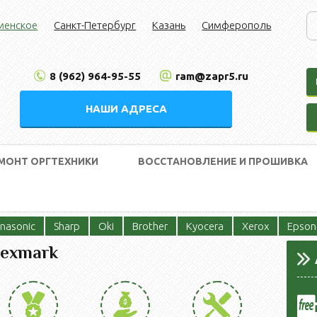
менское
Санкт-Петербург
Казань
Симферополь
8 (962) 964-95-55
ram@zapr5.ru
НАШИ АДРЕСА
МОНТ ОРГТЕХНИКИ
ВОССТАНОВЛЕНИЕ И ПРОШИВКА
nasonic
Sharp
Oki
Brother
Kyocera
Xerox
Epson
Lexmark